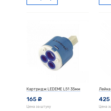
Картридж LEDEME L51 35мм
Лейка
165
425
c
Цена за штуку
Цена з