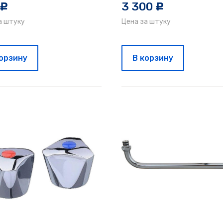
3 300
c
c
а штуку
Цена за штуку
корзину
В корзину