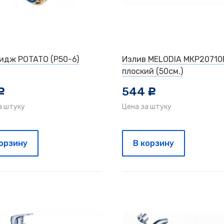
идж POTATO (P50-6)
Излив MELODIA МКР20710
плоский (50см.)
544
c
c
а штуку
Цена за штуку
корзину
В корзину