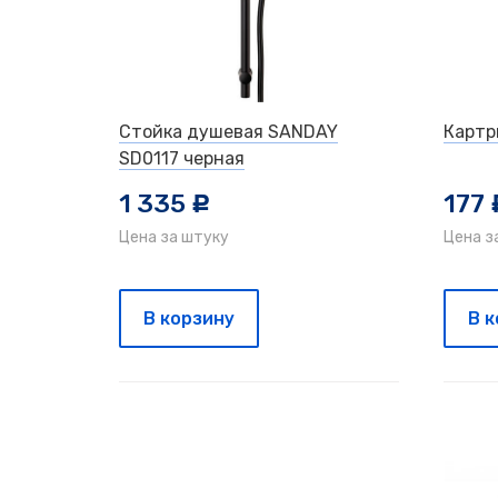
Стойка душевая SANDAY
Картр
SD0117 черная
1 335
177
c
Цена за штуку
Цена з
В корзину
В 