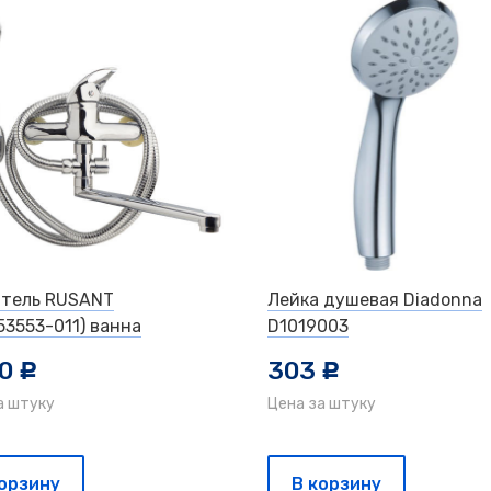
тель RUSANT
Лейка душевая Diadonna
53553-011) ванна
D1019003
50
303
c
c
а штуку
Цена за штуку
корзину
В корзину