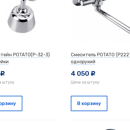
тейн POTATO(P-32-3)
Смеситель POTATO (P2227
ейки
однорукий
4 050
c
c
а штуку
Цена за штуку
корзину
В корзину