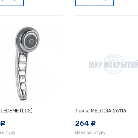
 LEDEME (L02)
Лейка MELODIA 26116
264
c
c
а штуку
Цена за штуку