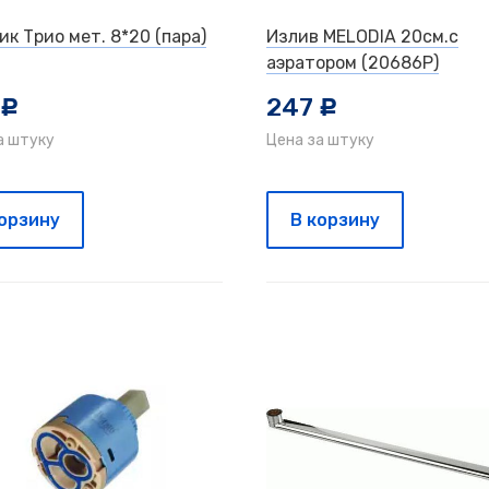
ик Трио мет. 8*20 (пара)
Излив MELODIA 20см.с
аэратором (20686Р)
247
c
c
а штуку
Цена за штуку
корзину
В корзину