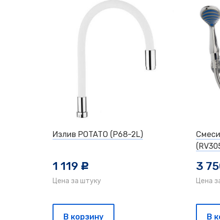
Излив POTATO (P68-2L)
Смеси
(RV30
1 119
3 7
c
Цена за штуку
Цена з
В корзину
В 