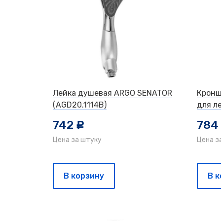
Лейка душевая ARGO SENATOR
Кронш
(AGD20.1114B)
для л
742
784
c
Цена за штуку
Цена з
В корзину
В 