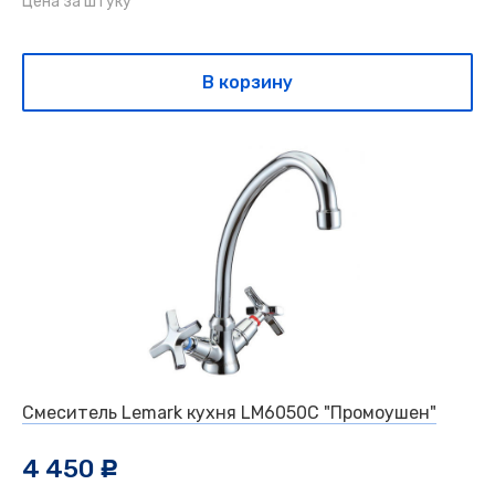
Цена за штуку
В корзину
Смеситель Lemark кухня LM6050С "Промоушен"
4 450
c