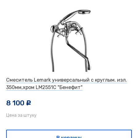
Смеситель Lemark универсальный с круглым. изл.
350мм,хром LM2551С "Бенефит"
8 100
c
Цена за штуку
В корзину