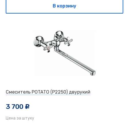
В корзину
Смеситель POTATO (P2250) двурукий
3 700
c
Цена за штуку