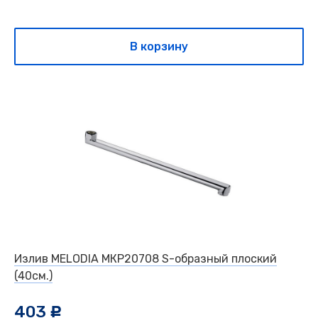
В корзину
Излив MELODIA МКР20708 S-образный плоский
(40см.)
403
c