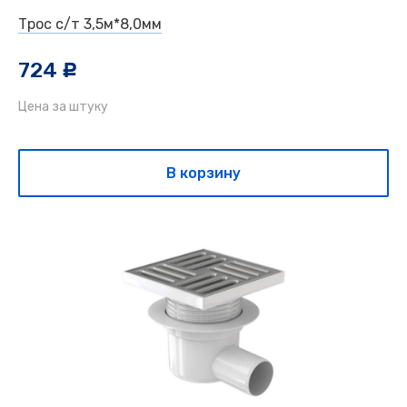
Трос с/т 3,5м*8,0мм
724
c
Цена за штуку
В корзину