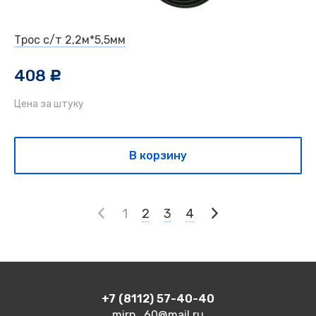
Трос с/т 2,2м*5,5мм
408
c
Цена за штуку
В корзину
1
2
3
4
+7 (8112) 57-40-40
mirp_60@mail.ru