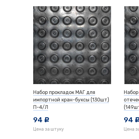
Набор прокладок МАГ для
Набор
импортной кран-буксы (130шт)
отече
П-4/Л
(149ш
94
94
c
Цена за штуку
Цена з