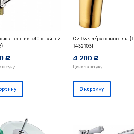
лочка Ledeme d40 с гайкой
См.D&K д/раковины зол.(
5)
1432103)
50
4 200
c
c
а штуку
Цена за штуку
корзину
В корзину