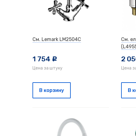
См. Lemark LM2504C
См. е
(L495
1 754
2 0
c
Цена за штуку
Цена з
В корзину
В 