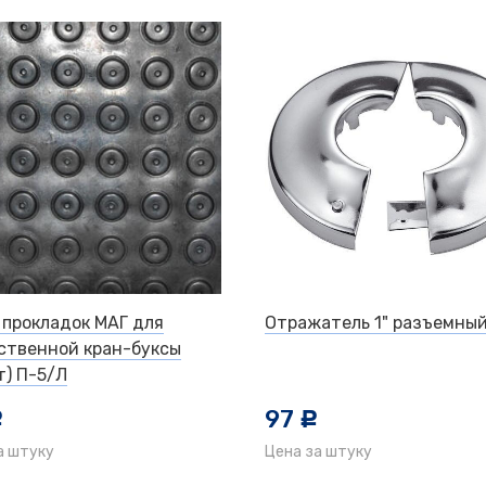
 прокладок МАГ для
Отражатель 1" разъемный
ственной кран-буксы
т) П-5/Л
97
c
c
а штуку
Цена за штуку