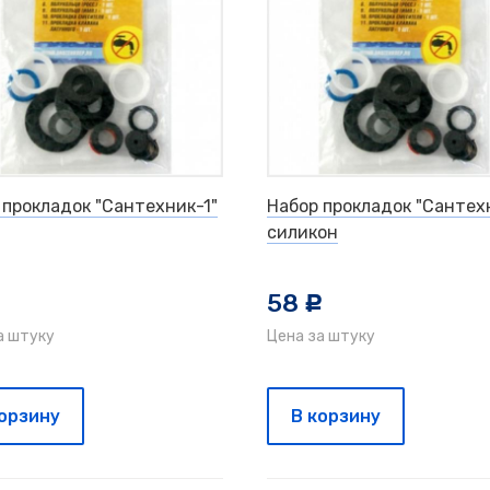
 прокладок "Сантехник-1"
Набор прокладок "Сантех
силикон
58
c
c
а штуку
Цена за штуку
корзину
В корзину