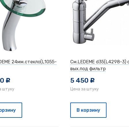
DEME 24мм.стекло(L1055-
См.LEDEME d35(L4298-3) 
вых.под фильтр
00
5 450
c
c
а штуку
Цена за штуку
корзину
В корзину