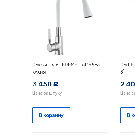
Смеситель LEDEME L74199-3
См.LE
кухня
3)
3 450
2 4
c
Цена за штуку
Цена з
В корзину
В 