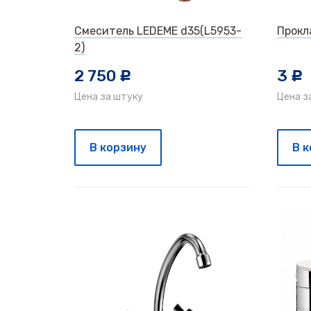
Смеситель LEDEME d35(L5953-
Прокл
2)
2 750
3
c
c
Цена за штуку
Цена з
В корзину
В 