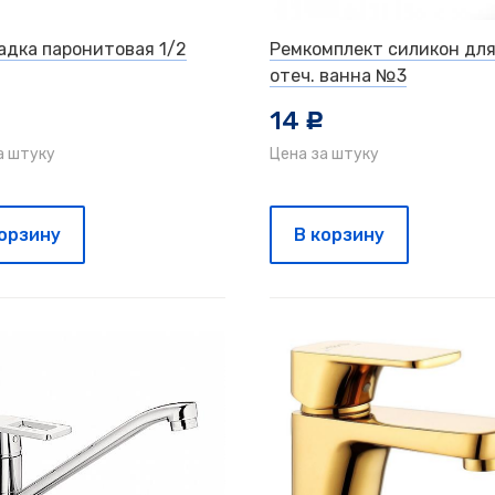
адка паронитовая 1/2
Ремкомплект силикон для
отеч. ванна №3
14
c
а штуку
Цена за штуку
корзину
В корзину