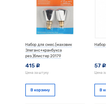
Набор для смес.(маховик
Набор
Элеганс+кранбукса
рез.)блистер 20179
415
57
c
Цена за штуку
Цена з
В корзину
В 