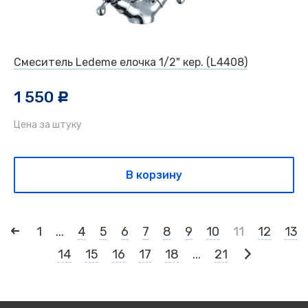
Смеситель Ledeme елочка 1/2" кер. (L4408)
1 550
c
Цена за штуку
В корзину
1
...
4
5
6
7
8
9
10
11
12
13
14
15
16
17
18
...
21