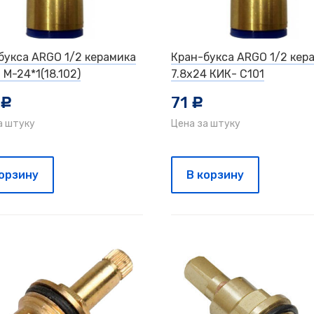
букса ARGO 1/2 керамика
Кран-букса ARGO 1/2 кер
 М-24*1(18.102)
7.8х24 КИК- С101
71
c
c
а штуку
Цена за штуку
корзину
В корзину