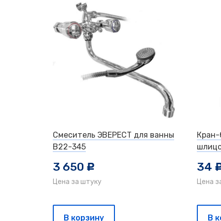
Смеситель ЭВЕРЕСТ для ванны
Кран-
B22-345
шлиц
3 650
34
c
Цена за штуку
Цена з
В корзину
В 