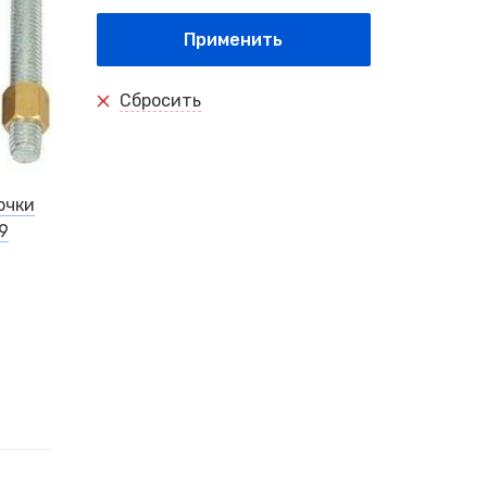
Применить
Сбросить
очки
9