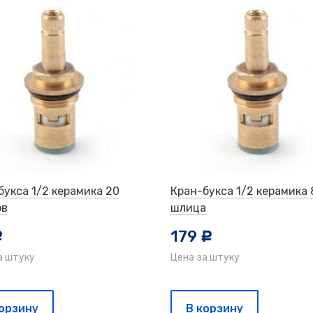
букса 1/2 керамика 20
Кран-букса 1/2 керамика 
ов
шлица
179
c
c
а штуку
Цена за штуку
корзину
В корзину