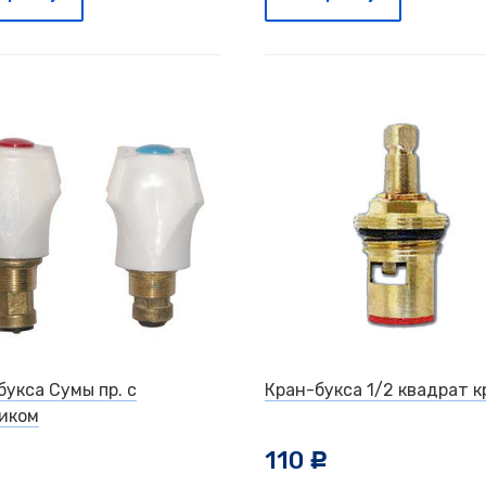
букса Сумы пр. с
Кран-букса 1/2 квадрат к
иком
110
c