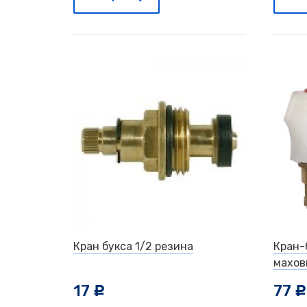
Кран букса 1/2 резина
Кран-
махов
17
77
c
c