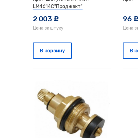
LM4614C"Проджект"
2 003
96
c
Цена за штуку
Цена з
В корзину
В 