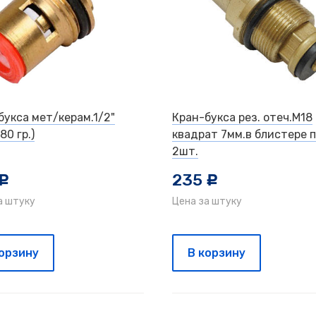
букса мет/керам.1/2"
Кран-букса рез. отеч.М18
80 гр.)
квадрат 7мм.в блистере 
2шт.
235
c
c
а штуку
Цена за штуку
корзину
В корзину