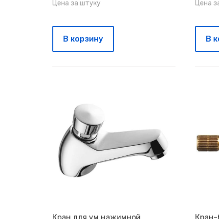
Цена за штуку
Цена з
В корзину
В 
Кран для ум.нажимной
Кран-б