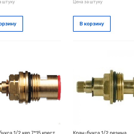
а штуку
Цена за штуку
корзину
В корзину
укса 1/2 кер.7*15 крест
Кран-букса 1/2 резина