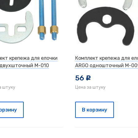
ект крепежа для елочки
Комплект крепежа для ел
двухшточный M-010
ARGO одношточный M-00
56
c
c
а штуку
Цена за штуку
корзину
В корзину