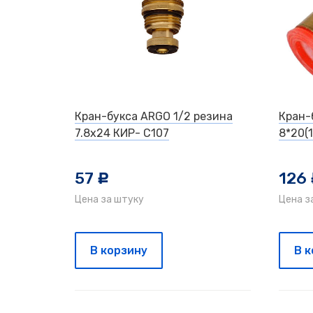
Кран-букса ARGO 1/2 резина
Кран-
7.8х24 КИР- С107
8*20(1
57
126
c
Цена за штуку
Цена з
В корзину
В 