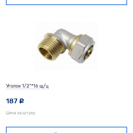
Уголок 1/2"*16 щ/ц
187
c
Цена за штуку