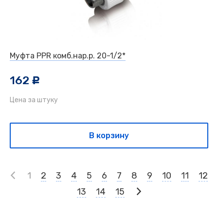
Муфта PPR комб.нар.р. 20-1/2*
162
c
Цена за штуку
В корзину
1
2
3
4
5
6
7
8
9
10
11
12
13
14
15