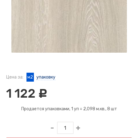
Цена за:
м2
упаковку
1 122
c
Продается упаковками, 1 уп =
2,098 м.кв.
, 8 шт