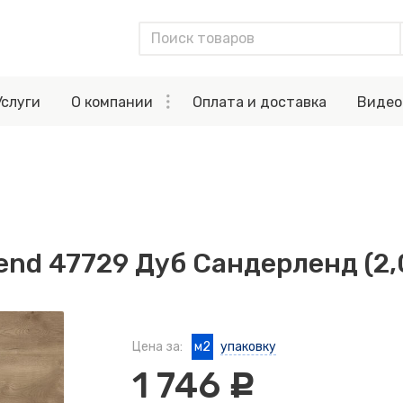
Услуги
О компании
Оплата и доставка
Видео
nd 47729 Дуб Сандерленд (2,
Цена за:
м2
упаковку
1 746
c