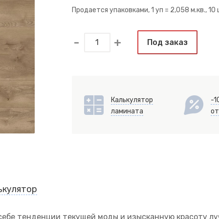
Продается упаковками, 1 уп =
2,058 м.кв.
, 10
Под заказ
Калькулятор
-1
ламината
от
ькулятор
 себе тенденции текущей моды и изысканную красоту л