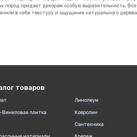
х пород придает декорам особую выразительность. Все
анили в себе текстуру и ощущение натурального дерева
алог товаров
нат
Линолеум
-Виниловая плитка
Ковролин
Сантехника
расочные материалы
Крепеж