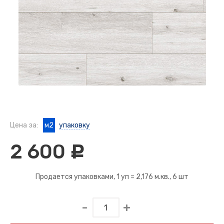
Цена за:
м2
упаковку
2 600
c
Продается упаковками, 1 уп =
2,176 м.кв.
, 6 шт