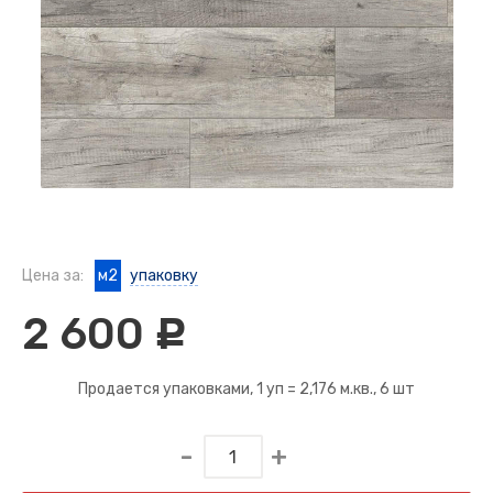
Цена за:
м2
упаковку
2 600
c
Продается упаковками, 1 уп =
2,176 м.кв.
, 6 шт