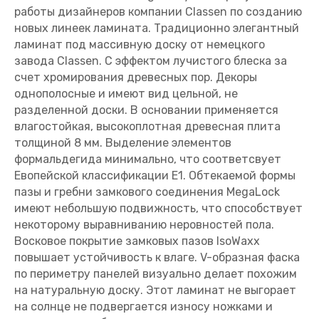
работы дизайнеров компании Classen по созданию
новых линеек ламината. Традиционно элегантный
ламинат под массивную доску от немецкого
завода Classen. С эффектом лучистого блеска за
счет хромирования древесных пор. Декоры
однополосные и имеют вид цельной, не
разделенной доски. В основании применяется
влагостойкая, высокоплотная древесная плита
толщиной 8 мм. Выделение элементов
формальдегида минимально, что соответсвует
Евопейской классификации Е1. Обтекаемой формы
пазы и гребни замкового соединения MegaLock
имеют небольшую подвижность, что способствует
некоторому выравниванию неровностей пола.
Восковое покрытие замковых пазов IsoWaxx
повышает устойчивость к влаге. V-образная фаска
по периметру панелей визуально делает похожим
на натуральную доску. Этот ламинат не выгорает
на солнце не подвергается износу ножками и