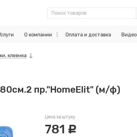
Услуги
О компании
Оплата и доставка
Видео
ки, клеенка
80см.2 пр."HomeElit" (м/ф)
Цена за штуку
781
c