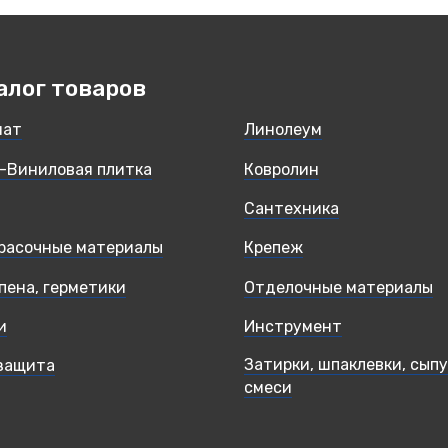
алог товаров
нат
Линолеум
-Виниловая плитка
Ковролин
Сантехника
расочные материалы
Крепеж
 пена, герметики
Отделочные материалы
и
Инструмент
Затирки, шпаклевки, сып
защита
смеси