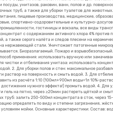
и посуды, унитазов, раковин, ванн, полов и др. поверхн
очных труб, а также для уборки туалетов для животных
итания, пищевые производства, медицинские, образоват
совые, спортивно-оздоровительные и культурно-досуго
промышленности, гостиницы и вокзалы, все виды трансп
концентрат с содержанием активного хлора 4% против 
, а также серого налёта и следов плесени на керамиче
на нержавеющей стали. Уничтожает патогенные микроорг
смывается. Биоразлагаемый. Пожаро и взрывобезопасный.
пособ применения: использовать вручную или замачива
ля чистки и отбеливания унитаза: использовать концен
одой. 2. Для уборки полов и стен: максимальное разбавл
и раствор на поверхность и смыть водой. 3. Для отбел
бавить из расчёта 1:10 (100мл+900мл воды=1л 10%-раств
е достижения нужного эффекта!) промыть водой. 4. Для 
и гель на пятно, через ≥20мин растереть щёткой и смыть
х труб: залить 250-500мл концентрата в сток, через 1
ацию определять по виду и степени загрязнения, жёст
 условиям мойки. Основные характеристики: Состав: во