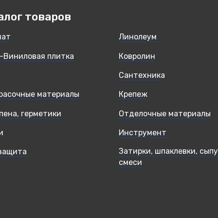
алог товаров
нат
Линолеум
-Виниловая плитка
Ковролин
Сантехника
расочные материалы
Крепеж
 пена, герметики
Отделочные материалы
и
Инструмент
Затирки, шпаклевки, сып
защита
смеси