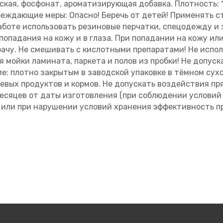
ская, фосфонат, ароматизирующая добавка. Плотность: 1,
реждающие меры: Опасно! Беречь от детей! Применять с
аботе использовать резиновые перчатки, спецодежду и 
попадания на кожу и в глаза. При попадании на кожу или
рачу. Не смешивать с кислотными препаратами! Не испол
 мойки ламината, паркета и полов из пробки! Не допус
е: плотно закрытым в заводской упаковке в тёмном су
евых продуктов и кормов. Не допускать воздействия п
 месяцев от даты изготовления (при соблюдении услови
и или при нарушении условий хранения эффективность п