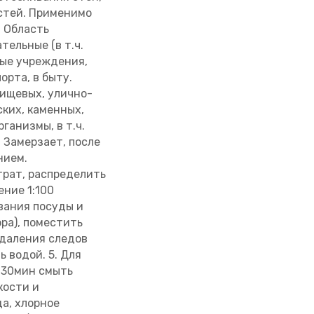
остей. Применимо
. Область
ельные (в т.ч.
вые учреждения,
орта, в быту.
пищевых, улично-
ских, каменных,
анизмы, в т.ч.
 Замерзает, после
нием.
трат, распределить
ение 1:100
ивания посуды и
ора), поместить
удаления следов
 водой. 5. Для
5-30мин смыть
кости и
да, хлорное