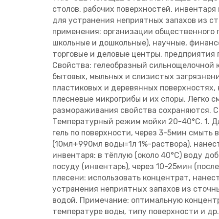
столов, рабочих поверхностей, инвентаря 
для устранения неприятных запахов из ст
применения: организации общественного п
школьные и дошкольные), научные, финан
торговые и деловые центры, предприятия 
Свойства: гелеобразный сильнощелочной 
бытовых, мыльных и слизистых загрязнений
пластиковых и деревянных поверхностях, 
плесневые микрогрибы и их споры. Легко 
размораживания свойства сохраняются. С
Температурный режим мойки 20-40°С. 1. Д
гель по поверхности, через 3-5мин смыть в
(10мл+990мл воды=1л 1%-раствора), нанест
инвентаря: в тёплую (около 40°С) воду до
посуду (инвентарь), через 10-25мин (посл
плесени: использовать концентрат, нанест
устранения неприятных запахов из сточны
водой. Примечание: оптимальную концентр
температуре воды, типу поверхности и др.