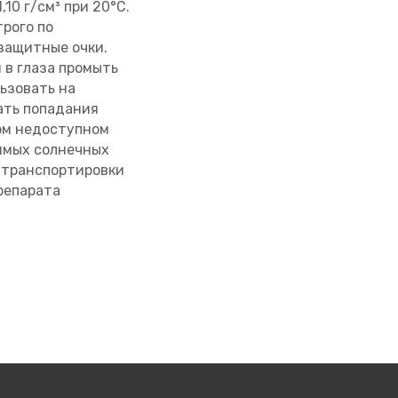
10 г/см³ при 20°С.
трого по
защитные очки.
 в глаза промыть
ьзовать на
кать попадания
хом недоступном
рямых солнечных
й транспортировки
репарата