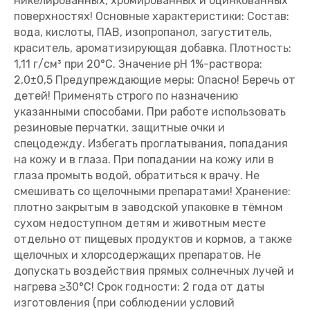
никелированных, хромированных и оцинкованных
поверхностях! Основные характеристики: Состав:
вода, кислоты, ПАВ, изопропанол, загуститель,
краситель, ароматизирующая добавка. Плотность:
1,11 г/см³ при 20°С. Значение pH 1%-раствора:
2,0±0,5 Предупреждающие меры: Опасно! Беречь от
детей! Применять строго по назначению
указанными способами. При работе использовать
резиновые перчатки, защитные очки и
спецодежду. Избегать проглатывания, попадания
на кожу и в глаза. При попадании на кожу или в
глаза промыть водой, обратиться к врачу. Не
смешивать со щелочными препаратами! Хранение:
плотно закрытым в заводской упаковке в тёмном
сухом недоступном детям и животным месте
отдельно от пищевых продуктов и кормов, а также
щелочных и хлорсодержащих препаратов. Не
допускать воздействия прямых солнечных лучей и
нагрева ≥30°С! Срок годности: 2 года от даты
изготовления (при соблюдении условий