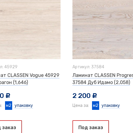
л: 45929
Артикул: 37584
ат CLASSEN Vogue 45929
Ламинат CLASSEN Progres
агон (1,646)
37584 Дуб Идамо (2,058)
00
2 200
c
c
а:
м2
упаковку
Цена за:
м2
упаковку
 заказ
Под заказ