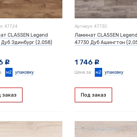
л: 47724
Артикул: 47730
ат CLASSEN Legend
Ламинат CLASSEN Legen
 Дуб Эдинбург (2,058)
47730 Дуб Ашингтон (2,0
6
1 746
c
c
а:
м2
упаковку
Цена за:
м2
упаковку
 заказ
Под заказ