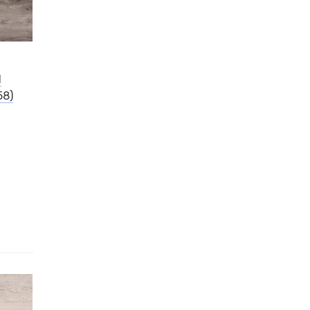
d
58)