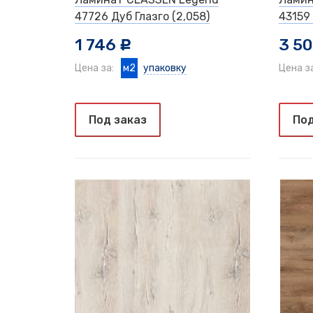
47726 Дуб Глазго (2,058)
43159 
1 746
3 5
c
Цена за:
м2
упаковку
Цена з
Под заказ
Под