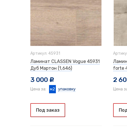
Артикул: 45931
Артику
Ламинат CLASSEN Vogue 45931
Ламин
Дуб Мартон (1,646)
forte 
3 000
2 6
c
Цена за:
м2
упаковку
Цена з
Под заказ
Под