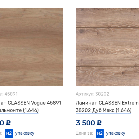
л: 45891
Артикул: 38202
ат CLASSEN Vogue 45891
Ламинат CLASSEN Extrem
ельмонте (1,646)
38202 Дуб Мекс (1,646)
00
3 500
c
c
а:
м2
упаковку
Цена за:
м2
упаковку