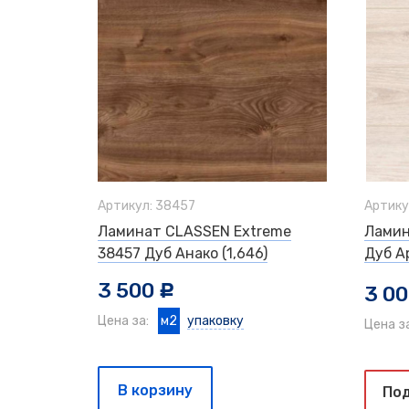
Артикул: 38457
Артику
Ламинат CLASSEN Extreme
Ламин
38457 Дуб Анако (1,646)
Дуб Ар
3 500
3 0
c
Цена за:
м2
упаковку
Цена з
В корзину
Под