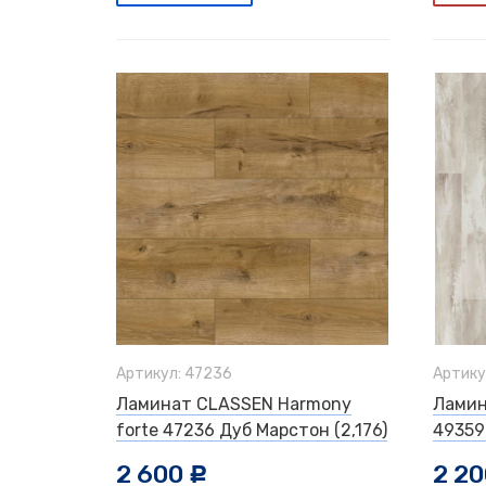
Артикул: 47236
Артику
Ламинат CLASSEN Harmony
Ламин
forte 47236 Дуб Марстон (2,176)
49359
2 600
2 2
c