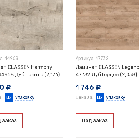
л: 44968
Артикул: 47732
ат CLASSEN Harmony
Ламинат CLASSEN Legen
44968 Дуб Тренто (2,176)
47732 Дуб Гордон (2,058)
00
1 746
c
c
а:
м2
упаковку
Цена за:
м2
упаковку
 заказ
Под заказ