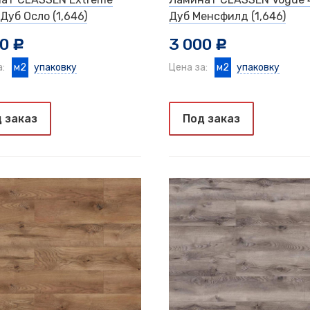
Дуб Осло (1,646)
Дуб Менсфилд (1,646)
00
3 000
c
c
а:
м2
упаковку
Цена за:
м2
упаковку
 заказ
Под заказ