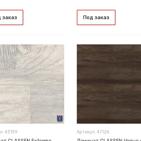
 заказ
Под заказ
л: 43159
Артикул: 47126
ат CLASSEN Extreme
Ламинат CLASSEN Vogue 