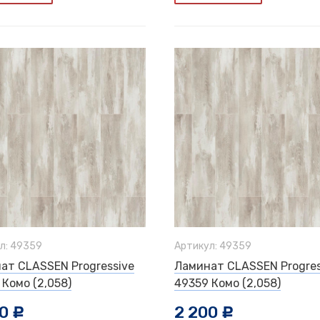
л: 49359
Артикул: 49359
ат CLASSEN Progressive
Ламинат CLASSEN Progres
 Комо (2,058)
49359 Комо (2,058)
00
2 200
c
c