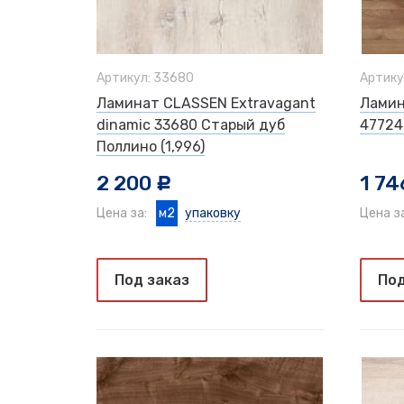
Артикул: 33680
Артику
Ламинат CLASSEN Extravagant
Ламин
dinamic 33680 Старый дуб
47724
Поллино (1,996)
2 200
1 74
c
Цена за:
м2
упаковку
Цена з
Под заказ
Под