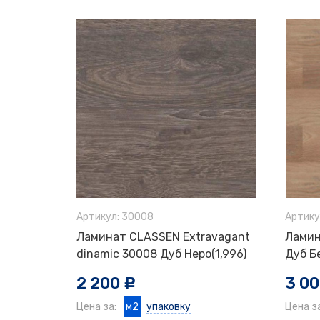
Артикул: 30008
Артику
Ламинат CLASSEN Extravagant
Ламин
dinamic 30008 Дуб Неро(1,996)
Дуб Б
2 200
3 0
c
Цена за:
м2
упаковку
Цена з